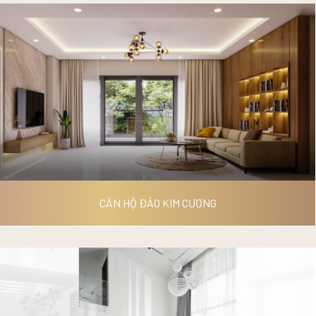
KHU BIỆT THỰ NGHỈ DƯỠNG
VEN SUỐI HOA MUA
CĂN HỘ ĐẢO KIM CƯƠNG