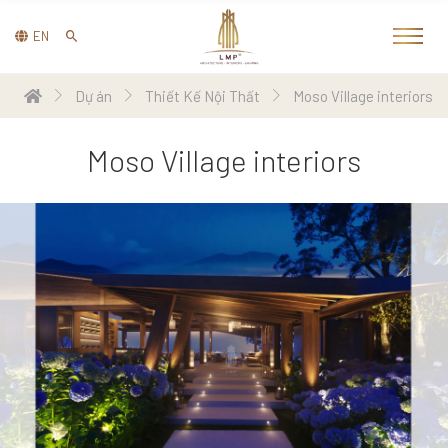
EN
Dự án
Thiết Kế Nội Thất
Moso Village interiors
Moso Village interiors