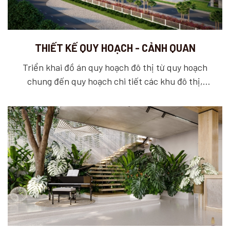
THIẾT KẾ QUY HOẠCH - CẢNH QUAN
Triển khai đồ án quy hoạch đô thị từ quy hoạch
chung đến quy hoạch chi tiết các khu đô thị,
công nghiệp. Trong quy hoạch, chúng tôi tiến
hành theo kế hoạch nhiệm vụ, phối hợp với các
đơn vị chuyên ngành liên quan trong nghiên cứu
phân tích các loại tác động khác nhau như môi
trường, giao thông, địa lý, thủy văn khí hậu và các
vấn đề về xã hội học, quản lý đô thị, đánh giá các
không gian ấn tượng.