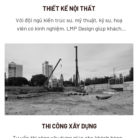
THIẾT KẾ NỘI THẤT
Với đội ngũ kiến trúc sư, mỹ thuật, kỹ sư, hoạ
viên có kinh nghiệm. LMP Design giúp khách
hàng trong việc hướng đến một không gian sống
và làm việc hoàn hảo, các sản phẩm nội thất mới
đẹp chất lượng cao.
THI CÔNG XÂY DỰNG
Tư vấn thi công xây dựng giúp cho khách hàng -