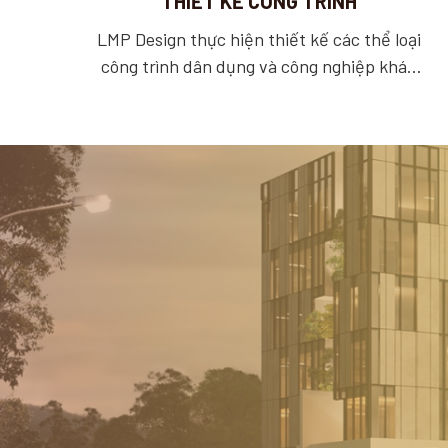
THIẾT KẾ CÔNG TRÌNH
LMP Design thực hiện thiết kế các thể loại
công trình dân dụng và công nghiệp khác
nhau, chủ yếu là công trình có quy mô cấp 1
và cấp 2. Hồ sơ thiết kế chuyên nghiệp được
lập bởi các kiến trúc sư và kỹ sư chuyên
ngành dày dạn kinh nghiệm, những dự án
phức tạp được phối hợp với các đối tác
chiến lược là những công ty thiết kế kết cấu
và MEPF danh tiếng như RFR Pháp Việt,
Nagecco, ...