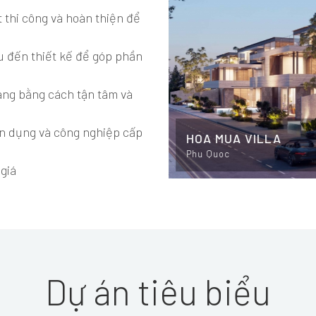
t thi công và hoàn thiện để
ệu đến thiết kế để góp phần
hàng bằng cách tận tâm và
ân dụng và công nghiệp cấp
HOA MUA VILLA
Phu Quoc
 giá
Dự án tiêu biểu