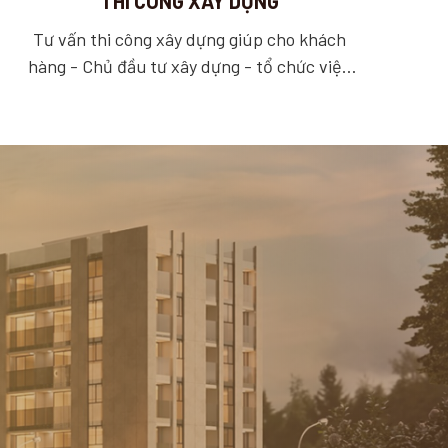
THI CÔNG XÂY DỰNG
Tư vấn thi công xây dựng giúp cho khách
hàng - Chủ đầu tư xây dựng - tổ chức việc
khảo sát xây dựng, thiết kế xây dựng và tổ
chức đấu thầu để mua sắm thiết bị đầu tư