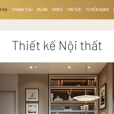
H VỤ
THÀNH TỰU
DỰ ÁN
VIDEO
TIN TỨC
TUYỂN DỤNG
Thiết kế Nội thất