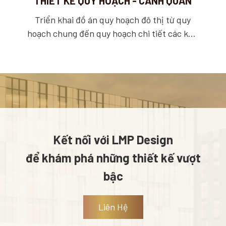
THIẾT KẾ QUY HOẠCH - CẢNH QUAN
Triển khai đồ án quy hoạch đô thị từ quy
hoạch chung đến quy hoạch chi tiết các khu
đô thị, công nghiệp. Trong quy hoạch, chúng
tôi tiến hành theo kế hoạch nhiệm vụ, phối
hợp với các đơn vị chuyên ngành liên quan
trong nghiên cứu phân tích các loại tác động
khác nhau như môi trường, giao thông, địa
lý, thủy văn khí hậu và các vấn đề về xã hội
học, quản lý đô thị, đánh giá các không gian
Kết nối với LMP Design
ấn tượng.
để khám phá những thiết kế vượt
bậc
Liên Hệ