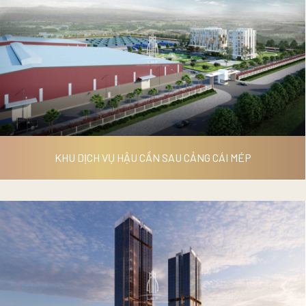
NHÀ ĐIỀU HÀNH, NHÀ LƯU TRÚ
KHU HẬU CẦN CẢNG CÁI MÉP
KHU DỊCH VỤ HẬU CẦN SAU CẢNG CÁI MÉP
KHU DỊCH VỤ HẬU CẦN SAU
CẢNG CÁI MÉP