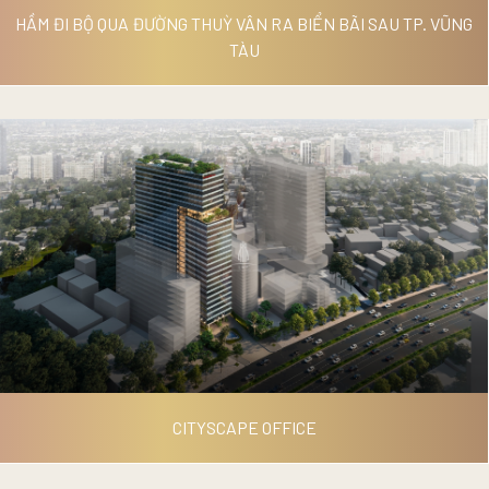
HẦM ĐI BỘ QUA ĐƯỜNG THUỲ VÂN RA BIỂN BÃI SAU TP. VŨNG
TÀU
HẦM ĐI BỘ QUA ĐƯỜNG THUỲ
VÂN RA BIỂN BÃI SAU TP. VŨNG
TÀU
CITYSCAPE OFFICE