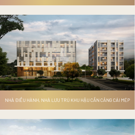
KHU PHỨC HỢP CAP SAINT
JACQUES
NHÀ ĐIỀU HÀNH, NHÀ LƯU TRÚ KHU HẬU CẦN CẢNG CÁI MÉP