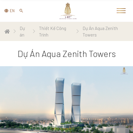
EN
Dự
Thiết Kế Công
Dự Án Aqua Zenith
án
Trình
Towers
Dự Án Aqua Zenith Towers